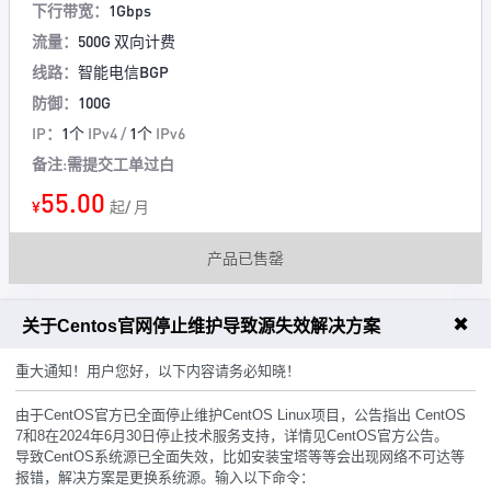
下行带宽：
1Gbps
流量：
500G 双向计费
线路：
智能电信BGP
防御：
100G
IP：
1个
IPv4 /
1个
IPv6
备注:需提交工单过白
55.00
¥
起/ 月
产品已售罄
✖
关于Centos官网停止维护导致源失效解决方案
浙江宁波.LWC.C型
库存0
重大通知！用户您好，以下内容请务必知晓！
CPU：
8H
AMD EPYC 7601
内存：
8G
DDR4
由于CentOS官方已全面停止维护CentOS Linux项目，公告指出 CentOS
7和8在2024年6月30日停止技术服务支持，详情见CentOS官方公告。
系统盘：
40G
SSD
导致CentOS系统源已全面失效，比如安装宝塔等等会出现网络不可达等
上行带宽：
50Mbps
报错，解决方案是更换系统源。输入以下命令：