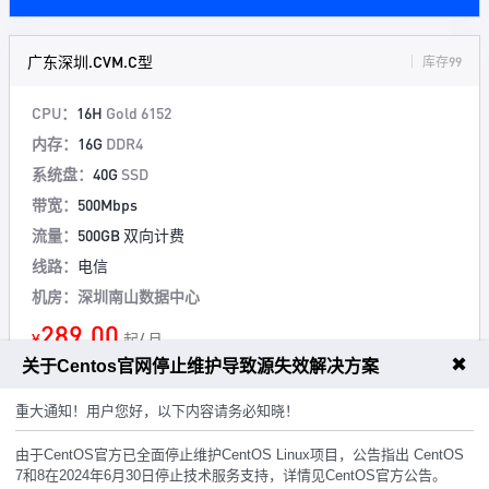
广东深圳.CVM.C型
库存99
CPU：
16H
Gold 6152
内存：
16G
DDR4
系统盘：
40G
SSD
带宽：
500Mbps
流量：
500GB 双向计费
线路：
电信
机房：深圳南山数据中心
289.00
¥
起/ 月
✖
关于Centos官网停止维护导致源失效解决方案
立即购买
重大通知！用户您好，以下内容请务必知晓！
由于CentOS官方已全面停止维护CentOS Linux项目，公告指出 CentOS
广东深圳.CVM.D型
库存99
7和8在2024年6月30日停止技术服务支持，详情见CentOS官方公告。