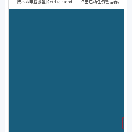
按本地电脑键盘的ctrl+alt+end——点击启动任务管理器。