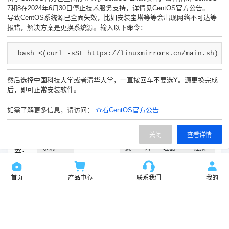
7和8在2024年6月30日停止技术服务支持，详情见CentOS官方公告。
导致CentOS系统源已全面失效，比如安装宝塔等等会出现网络不可达等
报错，解决方案是更换系统源。输入以下命令：
bash <(curl -sSL https://linuxmirrors.cn/main.sh)
然后选择中国科技大学或者清华大学，一直按回车不要选Y。源更换完成
后，即可正常安装软件。
输入c:\Windows\explorer.exe——点击确定。
如需了解更多信息，请访问：
查看CentOS官方公告
关闭
查看详情
文章标
Windows
Explorer.exe
修
桌
任务管
远程
系统
复
面
理器
连接
签：
上一篇：Linux下修改Fstab文件造成系统无法启动解决
首页
产品中心
联系我们
我的
下一篇：Windows 实例设置 NTP 服务