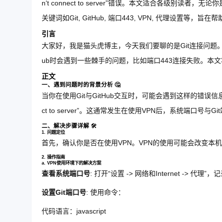
n‘t connect to server”错误。本文适合各级
关键词如Git, GitHub, 端口443, VPN, 代理设置等
引言
大家好，我是猫头虎博主，今天我们要聊的是Git连接问题。
ub时会遇到一些棘手的问题，比如端口443连接失败。本
正文
一、遇到问题时的背景分析 🤔
当你在使用Git与GitHub交互时，可能会遇到这样的错误信息：“Failed to c
ct to server”。这通常发生在使用VPN后，系统端口号与
二、解决步骤详解 🛠️
1. 问题定位
首先，确认你是否在使用VPN。VPN的使用可能会改变本机
2. 操作指南
a. VPN使用环境下的解决方案
查看系统端口号
: 打开“设置 -> 网络和Internet -> 代
设置Git端口号
: 使用命令：
代码语言：
javascript