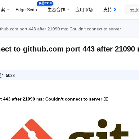
高防CDN
方案
Edge Scdn
生态合作
应用市场
支持与服务
b.com port 443 after 21090 ms: Couldn‘t connect to server
to github.com port 443 after 21090 
：5038
 after 21090 ms: Couldn‘t connect to server 🐱‍💻