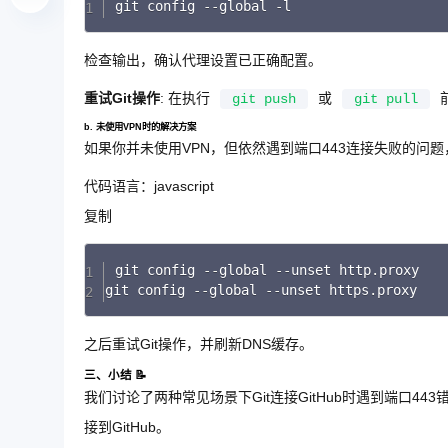
git config 
--
global 
-
l
检查输出，确认代理设置已正确配置。
重试Git操作
: 在执行
或
git push
git pull
b. 未使用VPN时的解决方案
如果你并未使用VPN，但依然遇到端口443连接失败的问题
代码语言：
javascript
复制
git config 
--
global 
--
unset http
.
proxy

git config 
--
global 
--
unset https
.
proxy
之后重试Git操作，并刷新DNS缓存。
三、小结 📝
我们讨论了两种常见场景下Git连接GitHub时遇到端口4
接到GitHub。