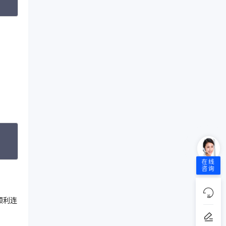
opy
opy
在线
咨询
顺利连