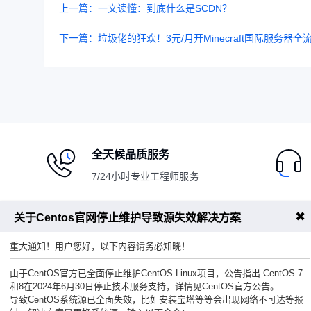
上一篇：一文读懂：到底什么是SCDN？
下一篇：垃圾佬的狂欢！3元/月开Minecraft国际服务器
全天候品质服务
7/24小时专业工程师服务
✖
关于Centos官网停止维护导致源失效解决方案
服务指南
代理系统
重大通知！用户您好，以下内容请务必知晓！
安全中心
合作伙伴
由于CentOS官方已全面停止维护CentOS Linux项目，公告指出 CentOS 7
和8在2024年6月30日停止技术服务支持，详情见CentOS官方公告。
实名认证
代理推广
导致CentOS系统源已全面失效，比如安装宝塔等等会出现网络不可达等报