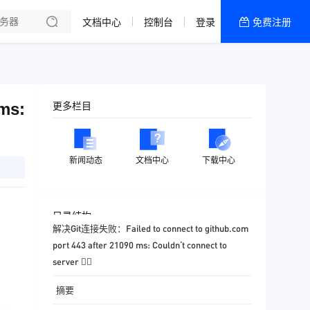
了解我们
文档中心
控制台
登录
免费注册
全部产品
新闻资讯
帮助文档
ms:
更多栏目
热销推荐
香港九龙
新闻动态
文档中心
下载中心
浙江宁波
香港大埔区
目录结构
解决Git连接失败：Failed to connect to github.com
port 443 after 21090 ms: Couldn‘t connect to
server 🐱‍💻
摘要