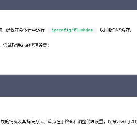
C
前，建议在命令行中运行
以刷新DNS缓存。
ipconfig/flushdns
，尝试取消Git的代理设置：
C
43错误的情况及其解决方法。重点在于检查和调整代理设置，以保证Git可以