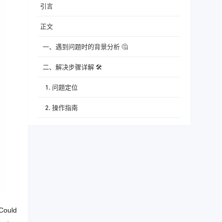
引言
正文
一、遇到问题时的背景分析 🤔
二、解决步骤详解 🛠️
1. 问题定位
2. 操作指南
a. VPN使用环境下的解决方案
b. 未使用VPN时的解决方案
三、小结 📝
参考资料
核心知识点总结表格
ould