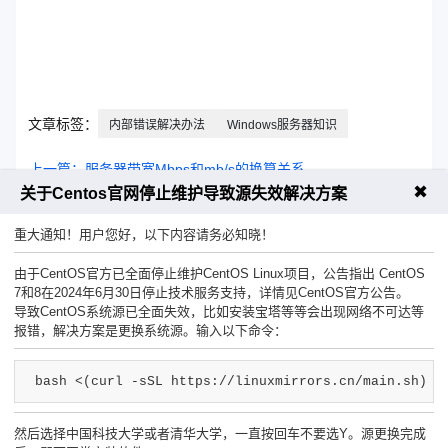
文章标签：
内部错误解决办法
Windows服务器知识
上一篇：服务器带宽Mbps和mb/s的换算关系
✖
关于Centos官网停止维护导致源失效解决方案
下一篇：Docker配置宿主机目录和网络映射_docker 网络指向
宿主机
重大通知！用户您好，以下内容请务必知晓！
由于CentOS官方已全面停止维护CentOS Linux项目，公告指出 CentOS
7和8在2024年6月30日停止技术服务支持，详情见CentOS官方公告。
导致CentOS系统源已全面失效，比如安装宝塔等等会出现网络不可达等
报错，解决方案是更换系统源。输入以下命令：
工单联系客服
售前咨询热线
bash <(curl -sSL https://linuxmirrors.cn/main.sh)
然后选择中国科技大学或者清华大学，一直按回车不要选Y。源更换完成