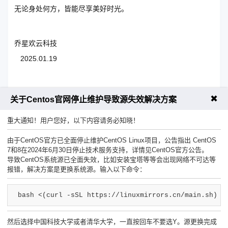
无论身处何方，皆能尽享美好时光。
乔星欢云科技
2025.01.19
✖
上一篇：香港的服务器需要备案吗?速度、稳定性怎么样?
关于Centos官网停止维护导致源失效解决方案
下一篇：SSH 命令完整实用指南 | Linux SSH 服务
重大通知！用户您好，以下内容请务必知晓！
由于CentOS官方已全面停止维护CentOS Linux项目，公告指出 CentOS
7和8在2024年6月30日停止技术服务支持，详情见CentOS官方公告。
导致CentOS系统源已全面失效，比如安装宝塔等等会出现网络不可达等
报错，解决方案是更换系统源。输入以下命令：
工单联系客服
售前咨询热线
bash <(curl -sSL https://linuxmirrors.cn/main.sh)
然后选择中国科技大学或者清华大学，一直按回车不要选Y。源更换完成