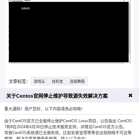
文章标签：
游戏云
挂机宝
连接教程
✖
上一篇：【26/01/2025】香港九龙云服务器维护通知！
关于Centos官网停止维护导致源失效解决方案
下一篇：服务器磁盘用尽无法进入宝塔怎么办
重大通知！用户您好，以下内容请务必知晓！
由于CentOS官方已全面停止维护CentOS Linux项目，公告指出 CentOS
7和8在2024年6月30日停止技术服务支持，详情见CentOS官方公告。
导致CentOS系统源已全面失效，比如安装宝塔等等会出现网络不可达等
报错，解决方案是更换系统源。输入以下命令：