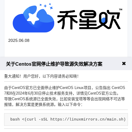
2025.06.08
✖
上一篇：【28/05/2025】美国Kurun部分路由故障与补偿通知
关于Centos官网停止维护导致源失效解决方案
下一篇：服务器磁盘用尽无法进入宝塔怎么办
重大通知！用户您好，以下内容请务必知晓！
由于CentOS官方已全面停止维护CentOS Linux项目，公告指出 CentOS
7和8在2024年6月30日停止技术服务支持，详情见CentOS官方公告。
导致CentOS系统源已全面失效，比如安装宝塔等等会出现网络不可达等
报错，解决方案是更换系统源。输入以下命令：
工单联系客服
售前咨询热线
bash <(curl -sSL https://linuxmirrors.cn/main.sh)