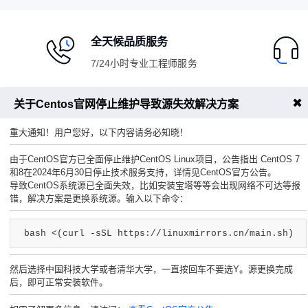
全天候品质服务
7/24小时专业工程师服务
✖
关于Centos官网停止维护导致源失效解决方案
服务指南
代理系统
重大通知！用户您好，以下内容请务必知晓！
安全中心
合作伙伴
由于CentOS官方已全面停止维护CentOS Linux项目，公告指出 CentOS 7
和8在2024年6月30日停止技术服务支持，详情见CentOS官方公告。
实名认证
代理推广
导致CentOS系统源已全面失效，比如安装宝塔等等会出现网络不可达等报
API管理
推广明细
错，解决方案是更换系统源。输入以下命令：
提交工单
bash <(curl -sSL https://linuxmirrors.cn/main.sh)
服务条款
然后选择中国科技大学或者清华大学，一直按回车不要选Y。源更换完成
后，即可正常安装软件。