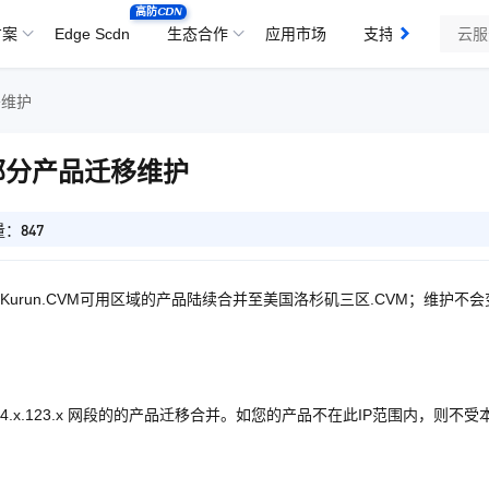
高防CDN
方案
Edge Scdn
生态合作
应用市场
支持与服务
移维护
VM部分产品迁移维护
：847
run.CVM可用区域的产品陆续合并至美国洛杉矶三区.CVM；维护不会
.x和154.x.123.x 网段的的产品迁移合并。如您的产品不在此IP范围内，则不