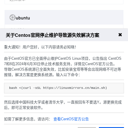
ubuntu
选择版本
✖
关于Centos官网停止维护导致源失效解决方案
重大通知！用户您好，以下内容请务必知晓！
主机密码
由于CentOS官方已全面停止维护CentOS Linux项目，公告指出 CentOS
7和8在2024年6月30日停止技术服务支持，详情见CentOS官方公告。
随机生成
导致CentOS系统源已全面失效，比如安装宝塔等等会出现网络不可达等
报错，解决方案是更换系统源。输入以下命令：
周期
8.3折
8.3折
bash <(curl -sSL https://linuxmirrors.cn/main.sh)
月
季
年
两年
然后选择中国科技大学或者清华大学，一直按回车不要选Y。源更换完成
后，即可正常安装软件。
如需了解更多信息，请访问：
查看CentOS官方公告
120.00
费用合计：
¥
(无折扣)