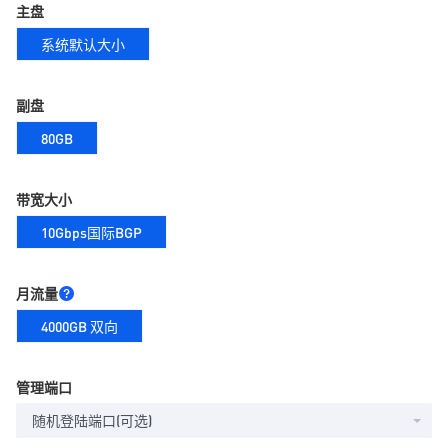
主盘
系统默认大小
副盘
80GB
带宽大小
10Gbps国际BGP
月流量
4000GB 双向
管理端口
随机登陆端口(可选)