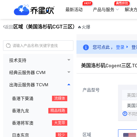
HOT
高性价比
最新活动
产品与服务
解决
区域（美国洛杉矶CGT三区）
🔥火爆
返回
您可点此 ，
登录
登
技术支持
美国洛杉矶Cogent三区.TC
经典云服务器 CVM
出海云服务器 TCVM
产品型号
美国洛
香港下葵涌
流媒体
美国洛
香港九龙
精品线路
不同
香港将军澳
大宽带
区域
日本东京
较少