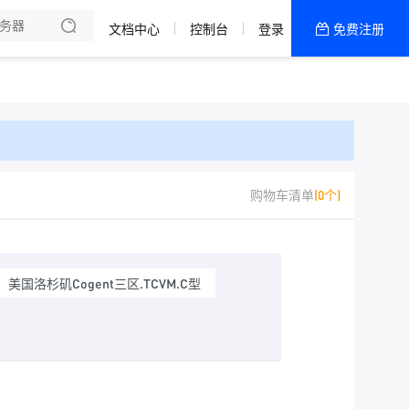
了解我们
文档中心
控制台
登录
免费注册
全部产品
新闻资讯
帮助文档
热销推荐
香港九龙
购物车清单
(0个)
浙江宁波
香港大埔区
美国洛杉矶Cogent三区.TCVM.C型