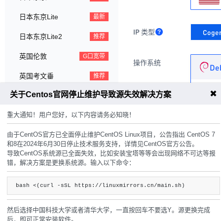
日本东京Lite
最新
IP 类型
Coge
日本东京Lite2
推荐
英国伦敦
G口宽带
操作系统
De
英国考文垂
推荐
Debian
✖
关于Centos官网停止维护导致源失效解决方案
台湾彰化
ISP
重大通知！用户您好，以下内容请务必知晓！
美国西雅图
G口宽带
Ro
由于CentOS官方已全面停止维护CentOS Linux项目，公告指出 CentOS 7
美国洛杉矶
解锁
选择版
和8在2024年6月30日停止技术服务支持，详情见CentOS官方公告。
导致CentOS系统源已全面失效，比如安装宝塔等等会出现网络不可达等报
美国洛杉矶二区
推荐
错，解决方案是更换系统源。输入以下命令：
CPU
2核
美国洛杉矶GTT
ISP
bash <(curl -sSL https://linuxmirrors.cn/main.sh)
美国洛杉矶GTT二区
ISP
内存
1GB
然后选择中国科技大学或者清华大学，一直按回车不要选Y。源更换完成
美国洛杉矶GTT三区
ISP
后，即可正常安装软件。