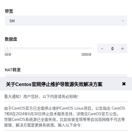
带宽
5M
数据盘
-
+
0GB
200GB
NAT转发
10个
✖
关于Centos官网停止维护导致源失效解决方案
重大通知！用户您好，以下内容请务必知晓！
主机密码
由于CentOS官方已全面停止维护CentOS Linux项目，公告指出 CentOS
7和8在2024年6月30日停止技术服务支持，详情见CentOS官方公告。
随机生成
导致CentOS系统源已全面失效，比如安装宝塔等等会出现网络不可达等
报错，解决方案是更换系统源。输入以下命令：