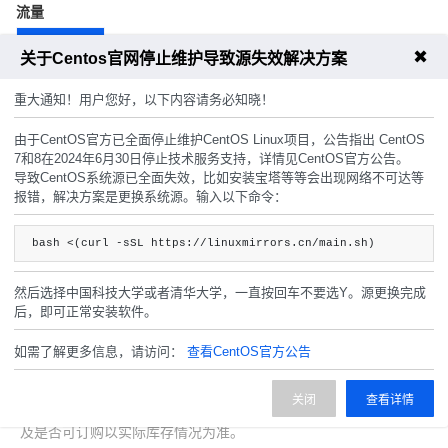
流量
100GB
✖
关于Centos官网停止维护导致源失效解决方案
重大通知！用户您好，以下内容请务必知晓！
宽带
不限制
由于CentOS官方已全面停止维护CentOS Linux项目，公告指出 CentOS
7和8在2024年6月30日停止技术服务支持，详情见CentOS官方公告。
导致CentOS系统源已全面失效，比如安装宝塔等等会出现网络不可达等
报错，解决方案是更换系统源。输入以下命令：
周期
9.8折
8.3折
bash <(curl -sSL https://linuxmirrors.cn/main.sh)
试用
月
季
年
然后选择中国科技大学或者清华大学，一直按回车不要选Y。源更换完成
后，即可正常安装软件。
如需了解更多信息，请访问：
查看CentOS官方公告
68.00
费用合计：
¥
(无折扣)
关闭
查看详情
注：以上是参考价格，具体扣费请以实际下单结果为准，具体资源
及是否可订购以实际库存情况为准。