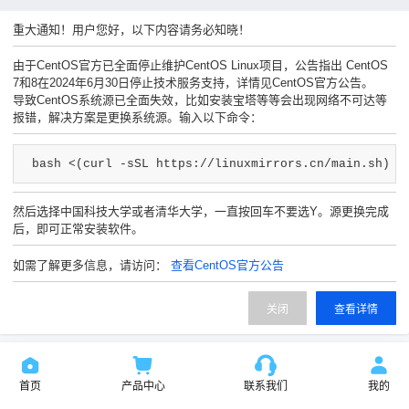
工单联系客服
售前咨询热线
重大通知！用户您好，以下内容请务必知晓！
由于CentOS官方已全面停止维护CentOS Linux项目，公告指出 CentOS
7和8在2024年6月30日停止技术服务支持，详情见CentOS官方公告。
导致CentOS系统源已全面失效，比如安装宝塔等等会出现网络不可达等
报错，解决方案是更换系统源。输入以下命令：
交流群组
企业微信
bash <(curl -sSL https://linuxmirrors.cn/main.sh)
然后选择中国科技大学或者清华大学，一直按回车不要选Y。源更换完成
后，即可正常安装软件。
如需了解更多信息，请访问：
查看CentOS官方公告
关闭
查看详情
首页
产品中心
联系我们
我的