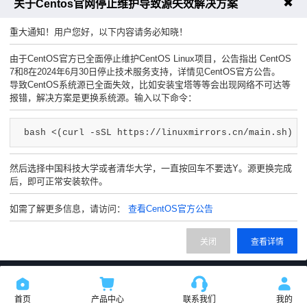
✖
上一篇：服务器磁盘用尽无法进入宝塔怎么办
关于Centos官网停止维护导致源失效解决方案
下一篇：【乔星欢】2025 年国庆假期服务公告
重大通知！用户您好，以下内容请务必知晓！
由于CentOS官方已全面停止维护CentOS Linux项目，公告指出 CentOS
7和8在2024年6月30日停止技术服务支持，详情见CentOS官方公告。
导致CentOS系统源已全面失效，比如安装宝塔等等会出现网络不可达等
报错，解决方案是更换系统源。输入以下命令：
工单联系客服
售前咨询热线
bash <(curl -sSL https://linuxmirrors.cn/main.sh)
然后选择中国科技大学或者清华大学，一直按回车不要选Y。源更换完成
后，即可正常安装软件。
如需了解更多信息，请访问：
查看CentOS官方公告
交流群组
企业微信
关闭
查看详情
首页
产品中心
联系我们
我的