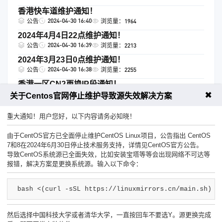
香港快车道维护通知！
2024-04-30 16:40
公告
浏览量：1964
2024年4月4日22点维护通知！
2024-04-30 16:39
公告
浏览量：2213
2024年3月23日0点维护通知！
2024-04-30 16:38
公告
浏览量：2255
香港一区CN2更换IP段通知！
2024-04-30 16:37
公告
浏览量：2169
✖
关于Centos官网停止维护导致源失效解决方案
跳转
首页
1
2
3
4
尾页
重大通知！用户您好，以下内容请务必知晓！
由于CentOS官方已全面停止维护CentOS Linux项目，公告指出 CentOS
7和8在2024年6月30日停止技术服务支持，详情见CentOS官方公告。
导致CentOS系统源已全面失效，比如安装宝塔等等会出现网络不可达等
报错，解决方案是更换系统源。输入以下命令：
工单联系客服
售前咨询热线
bash <(curl -sSL https://linuxmirrors.cn/main.sh)
然后选择中国科技大学或者清华大学，一直按回车不要选Y。源更换完成