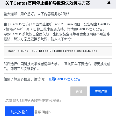
✖
关于Centos官网停止维护导致源失效解决方案
重大通知！用户您好，以下内容请务必知晓！
主机密码
由于CentOS官方已全面停止维护CentOS Linux项目，公告指出 CentOS
7和8在2024年6月30日停止技术服务支持，详情见CentOS官方公告。
随机生成
导致CentOS系统源已全面失效，比如安装宝塔等等会出现网络不可达等
报错，解决方案是更换系统源。输入以下命令：
周期
8.3折
8.3折
bash <(curl -sSL https://linuxmirrors.cn/main.sh)
月
季
年
两年
然后选择中国科技大学或者清华大学，一直按回车不要选Y。源更换完成
后，即可正常安装软件。
如需了解更多信息，请访问：
查看CentOS官方公告
30.00
费用合计：
¥
(无折扣)
关闭
查看详情
注：以上是参考价格，具体扣费请以实际下单结果为准，具体资源
及是否可订购以实际库存情况为准。
加入购物车
费用明细