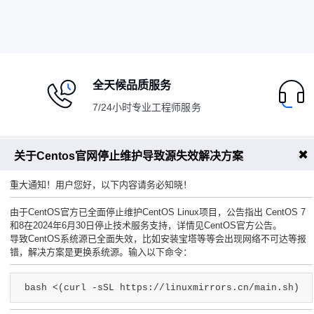
全天候品质服务
7/24小时专业工程师服务
✖
关于Centos官网停止维护导致源失效解决方案
服务指南
代理系统
重大通知！用户您好，以下内容请务必知晓！
安全中心
合作伙伴
由于CentOS官方已全面停止维护CentOS Linux项目，公告指出 CentOS 7
实名认证
代理推广
和8在2024年6月30日停止技术服务支持，详情见CentOS官方公告。
导致CentOS系统源已全面失效，比如安装宝塔等等会出现网络不可达等报
API管理
推广明细
错，解决方案是更换系统源。输入以下命令：
提交工单
服务条款
bash <(curl -sSL https://linuxmirrors.cn/main.sh)