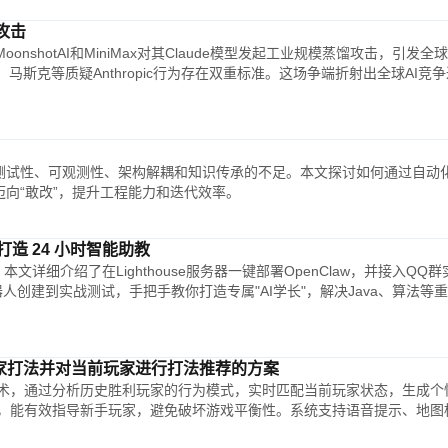
攻击
、MoonshotAI和MiniMax对其Claude模型发起工业规模蒸馏攻击，引发全
斯克等质疑Anthropic行为存在双重标准。这场争端折射出全球AI竞
可测试性、可观测性、架构解耦和知识传承的不足。本文探讨如何通过自动
迈向“敢改”，提升工程能力和迭代效率。
班级打造 24 小时智能助教
？本文详细介绍了在Lighthouse服务器一键部署OpenClaw，并接入QQ群
人创建到实战测试，手把手教你打造专属"AI学长"，解决Java、算法等
玩家打法并对当前玩家进行打法推荐的方案
术，通过分析历史胜利玩家的行为模式，实时匹配当前玩家状态，生成个
，能有效指导新手玩家，避免破坏游戏平衡性。系统支持语音提示、地图