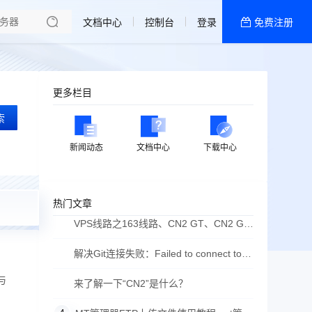
了解我们
文档中心
控制台
登录
免费注册
全部产品
新闻资讯
帮助文档
更多栏目
热销推荐
索
香港九龙
新闻动态
文档中心
下载中心
浙江宁波
热门文章
香港大埔区
VPS线路之163线路、CN2 GT、CN2 GIA
线路简介
解决Git连接失败：Failed to connect to
构与
github.com port 443 after 21090 ms: Couldn‘t
来了解一下“CN2”是什么？