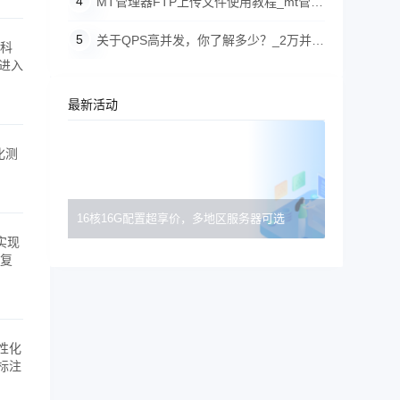
connect to server
MT管理器FTP上传文件使用教程_mt管理
器ftp怎么用
关于QPS高并发，你了解多少？_2万并发
球科
争进入
量用多少qps
最新活动
化测
16核16G配置超享价，多地区服务器可选
实现
重复
性化
标注