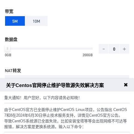
带宽
5M
10M
数据盘
-
+
0GB
200GB
NAT转发
10个
✖
关于Centos官网停止维护导致源失效解决方案
重大通知！用户您好，以下内容请务必知晓！
主机密码
由于CentOS官方已全面停止维护CentOS Linux项目，公告指出 CentOS
7和8在2024年6月30日停止技术服务支持，详情见CentOS官方公告。
随机生成
导致CentOS系统源已全面失效，比如安装宝塔等等会出现网络不可达等
报错，解决方案是更换系统源。输入以下命令：