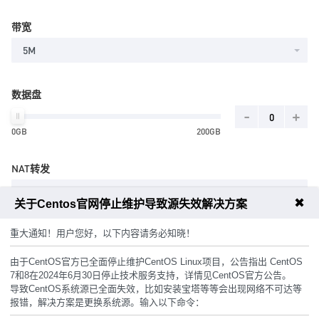
带宽
5M
数据盘
-
+
0GB
200GB
NAT转发
10个
✖
关于Centos官网停止维护导致源失效解决方案
重大通知！用户您好，以下内容请务必知晓！
主机密码
由于CentOS官方已全面停止维护CentOS Linux项目，公告指出 CentOS
7和8在2024年6月30日停止技术服务支持，详情见CentOS官方公告。
随机生成
导致CentOS系统源已全面失效，比如安装宝塔等等会出现网络不可达等
报错，解决方案是更换系统源。输入以下命令：