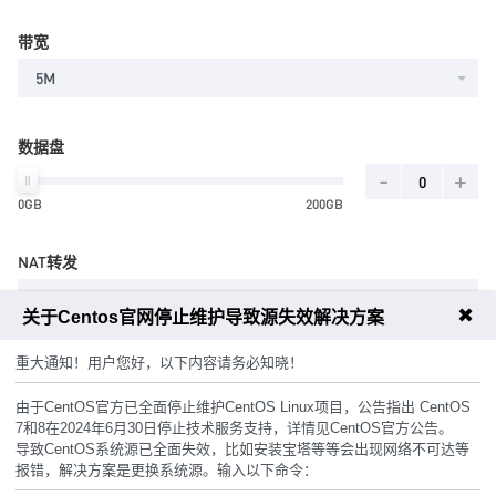
带宽
5M
数据盘
-
+
0GB
200GB
NAT转发
10个
✖
关于Centos官网停止维护导致源失效解决方案
重大通知！用户您好，以下内容请务必知晓！
主机密码
由于CentOS官方已全面停止维护CentOS Linux项目，公告指出 CentOS
7和8在2024年6月30日停止技术服务支持，详情见CentOS官方公告。
随机生成
导致CentOS系统源已全面失效，比如安装宝塔等等会出现网络不可达等
报错，解决方案是更换系统源。输入以下命令：