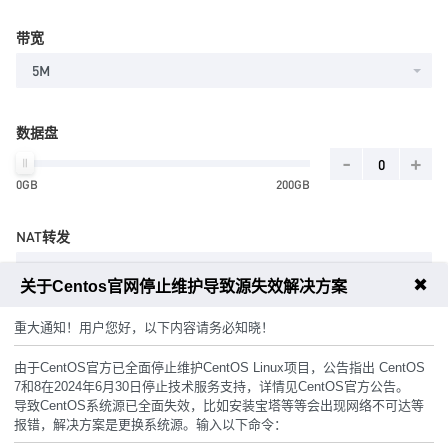
带宽
5M
数据盘
-
+
0GB
200GB
NAT转发
10个
✖
关于Centos官网停止维护导致源失效解决方案
重大通知！用户您好，以下内容请务必知晓！
主机密码
由于CentOS官方已全面停止维护CentOS Linux项目，公告指出 CentOS
7和8在2024年6月30日停止技术服务支持，详情见CentOS官方公告。
随机生成
导致CentOS系统源已全面失效，比如安装宝塔等等会出现网络不可达等
报错，解决方案是更换系统源。输入以下命令：